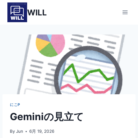
内
WILL
容
を
ス
キ
ッ
プ
にこP
Geminiの見立て
By
Jun
6月 19, 2026